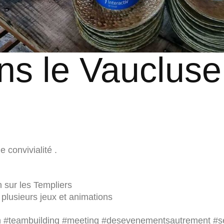
ns le Vaucluse
e convivialité .
 sur les Templiers
lusieurs jeux et animations
n
#teambuilding
#meeting
#desevenementsautrement
#s