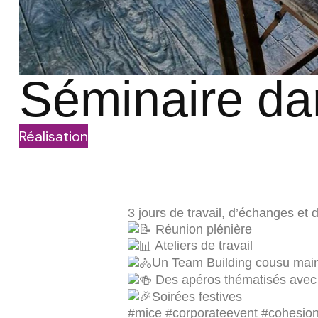
Séminaire da
Réalisation
3 jours de travail, d’échanges et d
Réunion plénière
Ateliers de travail
Un Team Building cousu main
Des apéros thématisés avec p
Soirées festives
#mice
#corporateevent
#cohesio