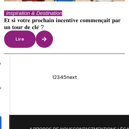
Inspiration & Destination
𝐄𝐭 𝐬𝐢 𝐯𝐨𝐭𝐫𝐞 𝐩𝐫𝐨𝐜𝐡𝐚𝐢𝐧 𝐢𝐧𝐜𝐞𝐧𝐭𝐢𝐯𝐞 𝐜𝐨𝐦𝐦𝐞𝐧𝐜̧𝐚𝐢𝐭 𝐩𝐚𝐫
𝐮𝐧 𝐭𝐨𝐮𝐫 𝐝𝐞 𝐜𝐥𝐞́ ?
Lire
e
1
2
3
4
5
next
u