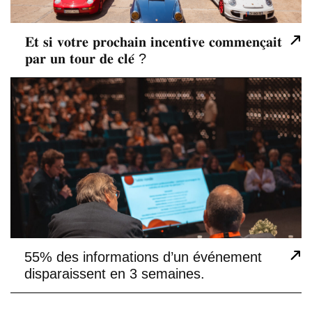
𝐄𝐭 𝐬𝐢 𝐯𝐨𝐭𝐫𝐞 𝐩𝐫𝐨𝐜𝐡𝐚𝐢𝐧 𝐢𝐧𝐜𝐞𝐧𝐭𝐢𝐯𝐞 𝐜𝐨𝐦𝐦𝐞𝐧𝐜̧𝐚𝐢𝐭
02
𝐩𝐚𝐫 𝐮𝐧 𝐭𝐨𝐮𝐫 𝐝𝐞 𝐜𝐥𝐞́ ?
55% des informations d’un événement
03
disparaissent en 3 semaines.