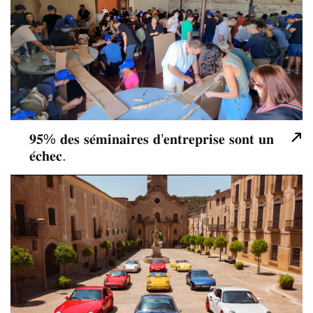
𝟗𝟓% 𝐝𝐞𝐬 𝐬𝐞́𝐦𝐢𝐧𝐚𝐢𝐫𝐞𝐬 𝐝’𝐞𝐧𝐭𝐫𝐞𝐩𝐫𝐢𝐬𝐞 𝐬𝐨𝐧𝐭 𝐮𝐧
01
𝐞́𝐜𝐡𝐞𝐜.