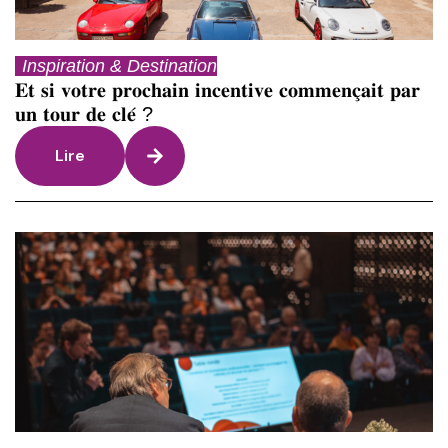
Inspiration & Destination
𝐄𝐭 𝐬𝐢 𝐯𝐨𝐭𝐫𝐞 𝐩𝐫𝐨𝐜𝐡𝐚𝐢𝐧 𝐢𝐧𝐜𝐞𝐧𝐭𝐢𝐯𝐞 𝐜𝐨𝐦𝐦𝐞𝐧𝐜̧𝐚𝐢𝐭 𝐩𝐚𝐫
𝐮𝐧 𝐭𝐨𝐮𝐫 𝐝𝐞 𝐜𝐥𝐞́ ?
Lire