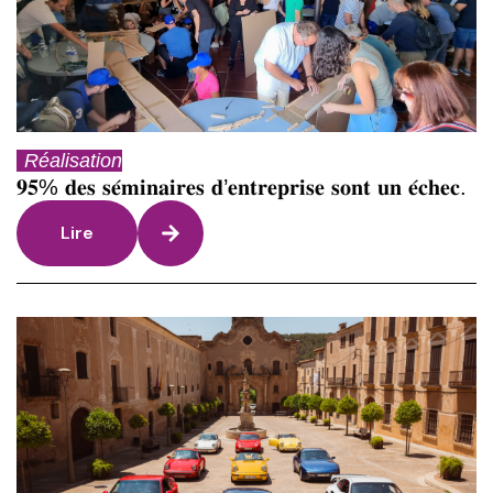
Réalisation
𝟗𝟓% 𝐝𝐞𝐬 𝐬𝐞́𝐦𝐢𝐧𝐚𝐢𝐫𝐞𝐬 𝐝’𝐞𝐧𝐭𝐫𝐞𝐩𝐫𝐢𝐬𝐞 𝐬𝐨𝐧𝐭 𝐮𝐧 𝐞́𝐜𝐡𝐞𝐜.
Lire