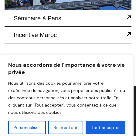
Séminaire à Paris
02
Incentive Maroc
03
Nous accordons de l'importance à votre vie
prev
1
2
3
4
5
next
privée
Nous utilisons des cookies pour améliorer votre
expérience de navigation, vous proposer des publicités ou
des contenus personnalisés et analyser notre trafic. En
cliquant sur "Tout accepter", vous consentez à ce que
A PROPOS DE NOUS
CONTACT
MENTIONS LÉGALES
nous utilisions des cookies.
© 2025 SP.COM
Personnaliser
Rejeter tout
Tout accepter