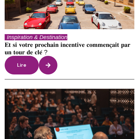
Inspiration & Destination
𝐄𝐭 𝐬𝐢 𝐯𝐨𝐭𝐫𝐞 𝐩𝐫𝐨𝐜𝐡𝐚𝐢𝐧 𝐢𝐧𝐜𝐞𝐧𝐭𝐢𝐯𝐞 𝐜𝐨𝐦𝐦𝐞𝐧𝐜̧𝐚𝐢𝐭 𝐩𝐚𝐫
𝐮𝐧 𝐭𝐨𝐮𝐫 𝐝𝐞 𝐜𝐥𝐞́ ?
Lire