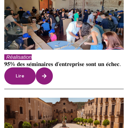
Réalisation
𝟗𝟓% 𝐝𝐞𝐬 𝐬𝐞́𝐦𝐢𝐧𝐚𝐢𝐫𝐞𝐬 𝐝’𝐞𝐧𝐭𝐫𝐞𝐩𝐫𝐢𝐬𝐞 𝐬𝐨𝐧𝐭 𝐮𝐧 𝐞́𝐜𝐡𝐞𝐜.
Lire