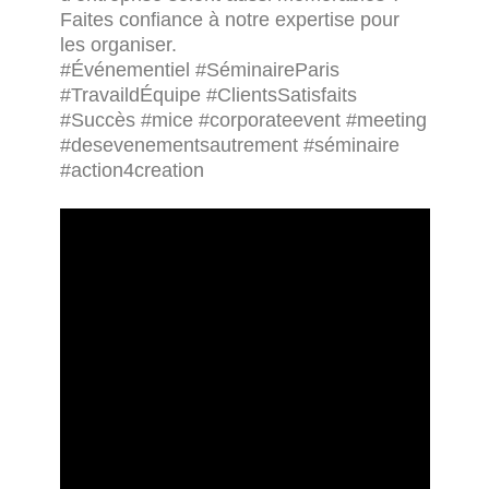
Faites confiance à notre expertise pour
les organiser.
#Événementiel
#SéminaireParis
#TravaildÉquipe
#ClientsSatisfaits
#Succès
#mice
#corporateevent
#meeting
#desevenementsautrement
#séminaire
#action4creation