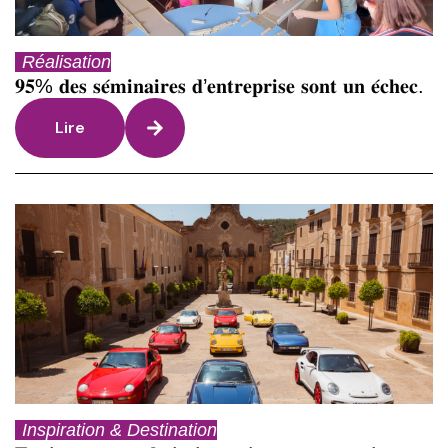
Réalisation
𝟗𝟓% 𝐝𝐞𝐬 𝐬𝐞́𝐦𝐢𝐧𝐚𝐢𝐫𝐞𝐬 𝐝’𝐞𝐧𝐭𝐫𝐞𝐩𝐫𝐢𝐬𝐞 𝐬𝐨𝐧𝐭 𝐮𝐧 𝐞́𝐜𝐡𝐞𝐜.
Lire
Inspiration & Destination