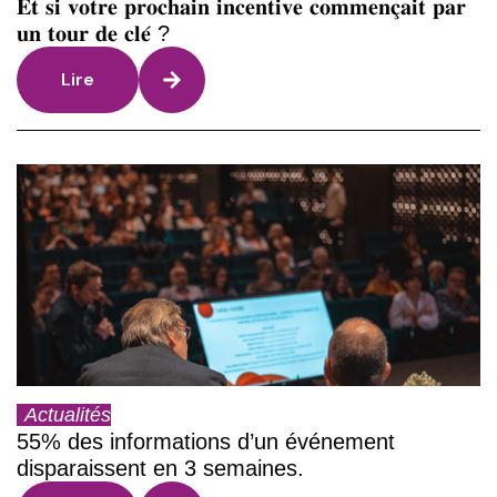
𝐄𝐭 𝐬𝐢 𝐯𝐨𝐭𝐫𝐞 𝐩𝐫𝐨𝐜𝐡𝐚𝐢𝐧 𝐢𝐧𝐜𝐞𝐧𝐭𝐢𝐯𝐞 𝐜𝐨𝐦𝐦𝐞𝐧𝐜̧𝐚𝐢𝐭 𝐩𝐚𝐫
𝐮𝐧 𝐭𝐨𝐮𝐫 𝐝𝐞 𝐜𝐥𝐞́ ?
Lire
Actualités
55% des informations d’un événement
disparaissent en 3 semaines.